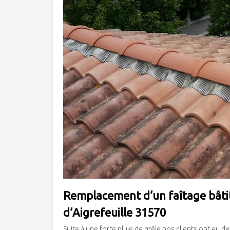
Remplacement d’un faîtage bâtit 
d’Aigrefeuille 31570
Suite à une forte pluie de grêle nos clients ont eu 