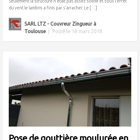
Seulement la structure n’était pas assez solide et sous l’effet
du vent le lambris a finis par s’arracher. Le […]
SARL LTZ - Couvreur Zingueur à
Toulouse
|
Posté le
18 mars 2018
Pose de gouttière moulurée en